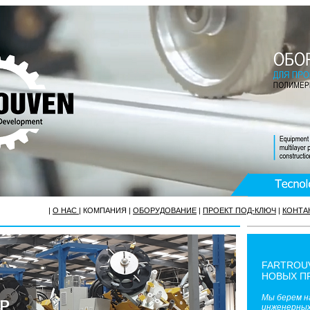
|
О НАС
|
КОМПАНИЯ
|
ОБОРУДОВАНИЕ
|
ПРОЕКТ ПОД-КЛЮЧ
|
КОНТА
FARTROU
НОВЫХ П
Мы берем на
инженерных