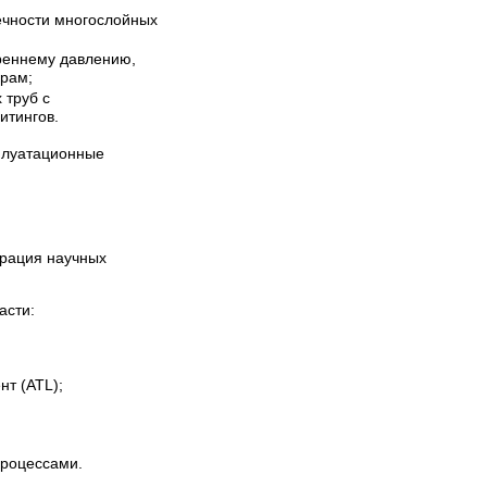
чности многослойных
треннему давлению,
арам;
 труб с
итингов.
плуатационные
грация научных
асти:
т (ATL);
процессами.