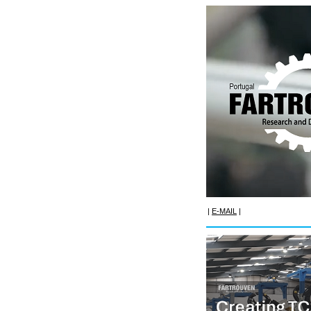
|
E-MAIL
|