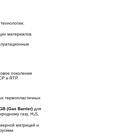
технологии;
щих материалов.
плуатационные
новое поколение
CP и RTP.
ых термопластичных
B (Gas Barrier)
для
родному газу, H₂S,
имерной матрицей и
ругими