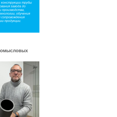
 конструкции трубы
ования завода до
и производства,
ехнологии, обучения
и сопровождения
ии продукции.
промысловых