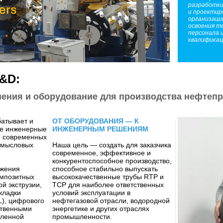
разработки
и проектир
организаци
освоения т
персонала 
квалификац
R&D:
ения и оборудование для производства нефте
батывает и
ОТ ОБОРУДОВАНИЯ — К
ые инженерные
ИНЖЕНЕРНЫМ РЕШЕНИЯМ
я современных
омысловых
Наша цель — создать для заказчика
современное, эффективное и
конкурентоспособное производство,
ижения
способное стабильно выпускать
омпозитных
высококачественные трубы RTP и
й экструзии,
TCP для наиболее ответственных
кладки
условий эксплуатации в
), цифрового
нефтегазовой отрасли, водородной
ственными
энергетике и других отраслях
шленной
промышленности.