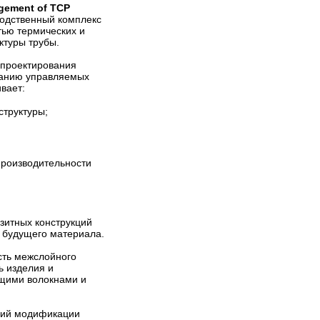
gement of TCP
одственный комплекс
тью термических и
ктуры трубы.
 проектирования
ванию управляемых
вает:
структуры;
производительности
зитных конструкций
а будущего материала.
сть межслойного
ь изделия и
щими волокнами и
огий модификации