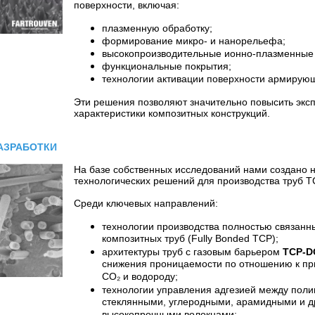
поверхности, включая:
плазменную обработку;
формирование микро- и нанорельефа;
высокопроизводительные ионно-плазменные 
функциональные покрытия;
технологии активации поверхности армирую
Эти решения позволяют значительно повысить экс
характеристики композитных конструкций.
.
АЗРАБОТКИ
.
На базе собственных исследований нами создано 
технологических решений для производства труб T
Среди ключевых направлений:
технологии производства полностью связанн
композитных труб (Fully Bonded TCP);
архитектуры труб с газовым барьером
TCP-DG
снижения проницаемости по отношению к при
CO₂ и водороду;
технологии управления адгезией между пол
стеклянными, углеродными, арамидными и д
высокопрочными волокнами;