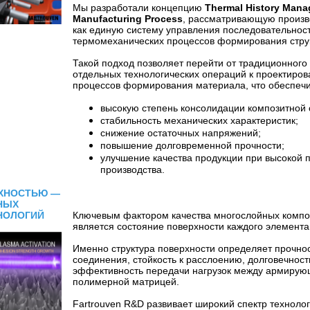
Мы разработали концепцию
Thermal History Mana
Manufacturing Process
, рассматривающую произв
как единую систему управления последовательнос
термомеханических процессов формирования стру
Такой подход позволяет перейти от традиционного
отдельных технологических операций к проектиро
процессов формирования материала, что обеспечи
высокую степень консолидации композитной 
стабильность механических характеристик;
снижение остаточных напряжений;
повышение долговременной прочности;
улучшение качества продукции при высокой 
производства.
РХНОСТЬЮ —
.
НЫХ
НОЛОГИЙ
Ключевым фактором качества многослойных компо
является состояние поверхности каждого элемент
Именно структура поверхности определяет прочно
соединения, стойкость к расслоению, долговечност
эффективность передачи нагрузок между армирую
полимерной матрицей.
Fartrouven R&D развивает широкий спектр технол