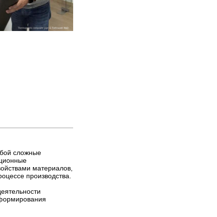
обой сложные
ационные
войствами материалов,
роцессе производства.
деятельности
 формирования