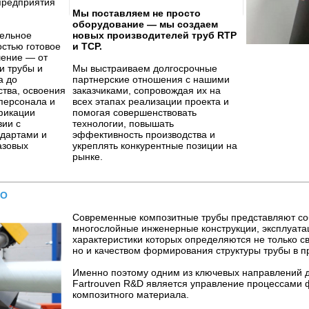
предприятия
Мы поставляем не просто
оборудование — мы создаем
дельное
новых производителей труб RTP
остью готовое
и TCP.
шение — от
и трубы и
Мы выстраиваем долгосрочные
а до
партнерские отношения с нашими
ства, освоения
заказчиками, сопровождая их на
 персонала и
всех этапах реализации проекта и
фикации
помогая совершенствовать
вии с
технологии, повышать
дартами и
эффективность производства и
азовых
укреплять конкурентные позиции на
рынке.
ГО
.
Современные композитные трубы представляют с
многослойные инженерные конструкции, эксплуат
характеристики которых определяются не только с
но и качеством формирования структуры трубы в п
Именно поэтому одним из ключевых направлений 
Fartrouven R&D является управление процессами
композитного материала.