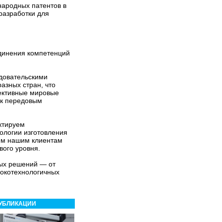
ародных патентов в
разработки для
динения компетенций
едовательскими
азных стран, что
ективные мировые
 к передовым
ктируем
ологии изготовления
аем нашим клиентам
вого уровня.
ных решений — от
сокотехнологичных
УБЛИКАЦИИ