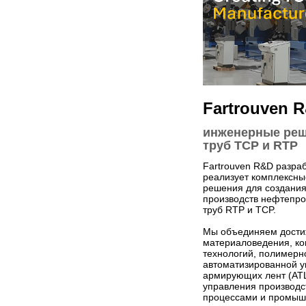
Fartrouven 
инженерные реш
труб TCP и RTP
Fartrouven R&D разра
реализует комплексн
решения для создани
производств нефтепр
труб RTP и TCP.
Мы объединяем дост
материаловедения, к
технологий, полимерно
автоматизированной у
армирующих лент (ATL
управления производ
процессами и промы